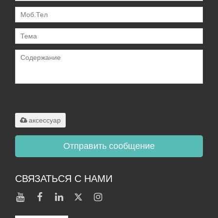
Поддерживаются только
.rar/.zip/.jpg/.png/.gif/.doc/.xls/.pdf,
максимум 20M
аксессуар
Отправить сообщение
СВЯЗАТЬСЯ С НАМИ