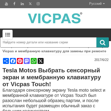
Русский
Сенсорные экраны-Клавиатуры-Дисплеи и многое другое Поиск 50000
инвентарь
Северная Америка! Tesla motos выбирает сенсорный экран
FAQ по переключателю мембранной клавиатуры
Vicpas и мембранную клавиатуру для замены при ремонте
Share
Facebook
Pinterest
Mastodon
WhatsApp
X
2017/6/22
Tesla Motos Выбрать сенсорный
экран и мембранную клавиатуру
от Vicpas Touch!
Благодаря сенсорному экрану
Tesla
moto select и
мембранной клавиатуре от Vicpas Touch был
разослан небольшой образец партии, и после
испытания будет размещен обычный заказ с