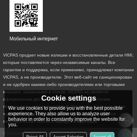
Мобильный интернет
VICPAS продает новые излишки и восстановленные детали HMI,
которые поставляются через независимые каналы. Все
гарантии и поддержка, если применимо, принадлежат компании
VICPAS, а не производителю. Этот веб-сайт не санкционирован
и не одобрен какими-либо производителями или торговыми
марками, указанными в списке. VICPAS не является
Cookie settings
официальным дистрибьютором или представителем
перечисленных производителей. Указанные товарные знаки,
We use cookies to provide you with the best possible
experience. They also allow us to analyze user
торговые марки и бренды, упомянутые здесь, являются
behavior in order to constantly improve the website for
собственностью соответствующих владельцев.
you.
О компании
Новости
Свяжитесь с нами
ЧАВО
Reject All
Accept Selection
Accept all