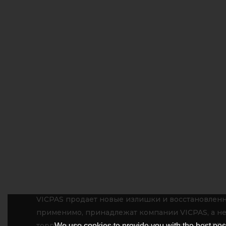
VICPAS продает новые излишки и восстановленн
применимо, принадлежат компании VICPAS, а не
торговыми марками, указанными в списке. VIC
We use cookies to provide you with the best poss