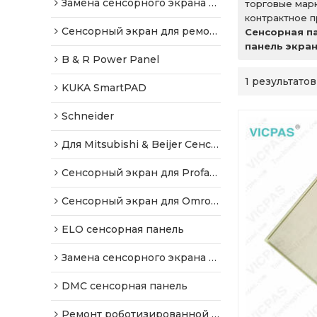
Замена сенсорного экрана AMT SCHURTER
торговые мар
контрактное п
Сенсорный экран для ремонта Allen-Bradley
Сенсорная п
панель экра
B & R Power Panel
1 результатов
KUKA SmartPAD
Schneider
Для Mitsubishi & Beijer Сенсорный экран
Сенсорный экран для Proface Repair
Сенсорный экран для Omron Repair
ELO сенсорная панель
Замена сенсорного экрана Gunze
DMC сенсорная панель
Ремонт роботизированной подвески Teach