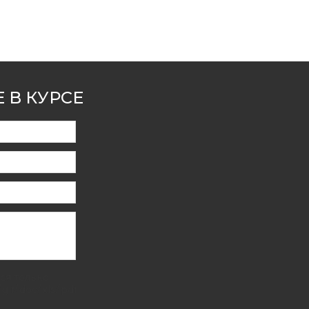
 В КУРСЕ
я только
.gif/.doc/.xls/.pdf,