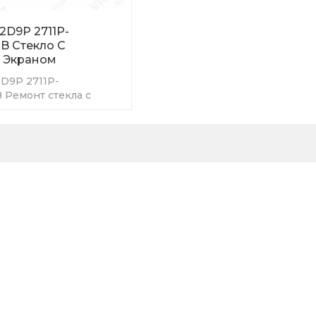
2D9P 2711P-
B Стекло С
 Экраном
2D9P 2711P-
 Ремонт стекла с
раном. Это новое и
ство с гарантией на