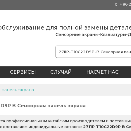
+ 86-
обслуживание для полной замены детал
Сенсорные экраны-Клавиатуры-Д
СЕРВИСЫ
СЛУЧАЙ
НАСЧЕТ НАС
КИЙ ОФИС
 панель экрана
2D9P B Сенсорная панель экрана
ся профессиональным китайским производителем и поставщ
предоставляем индивидуальные оптовые
2711P T10C22D9P B С