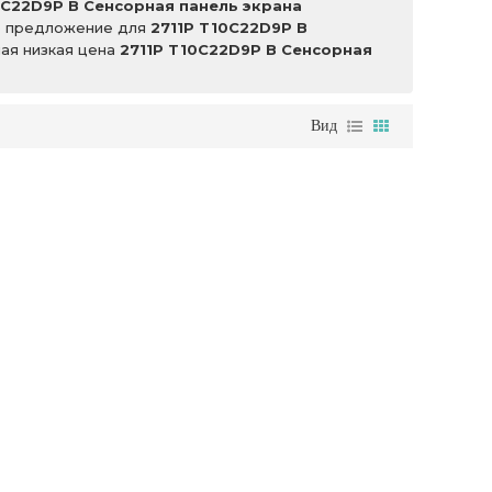
0C22D9P B Сенсорная панель экрана
ее предложение для
2711P T10C22D9P B
ая низкая цена
2711P T10C22D9P B Сенсорная
Вид