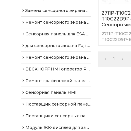
Замена сенсорного экрана Danielson
2711P-T10C2
T10C22D9P-
Ремонт сенсорного экрана EATON HMI
Сенсорным
2711P-T10C2
Сенсорная панель для ESA Repair
T10C22D9P-B
сенсорным эк
для сенсорного экрана Fuji Hakko
хорошее каче
год.
Ремонт сенсорного экрана EZ Automation HMI
1
BECKHOFF HMI оператор Ремонт
Ремонт графической панели оператора
Сенсорная панель HMI
Поставщик сенсорной панели
Поставщики сенсорных панелей
Модуль ЖК-дисплея для замены панели HMI